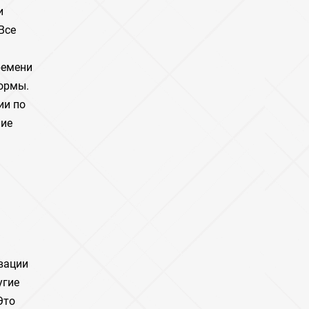
и
Все
ремени
ормы.
ии по
ние
вации
угие
Это