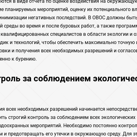
ются в виде отчета по оценке воздействия на окружающу
ие планируемых мероприятий‚ оценку их потенциального в
инимизации негативных последствий. В ОВОС должны быт
 среды во время и после буровых работ‚ а также програм
я квалифицированных специалистов в области экологии и 
ик и технологий‚ чтобы обеспечить максимально точную 
овки и получения всех необходимых разрешений и согласо
енно к бурению.
нтроль за соблюдением экологиче
ния всех необходимых разрешений начинается непосредств
чить строгий контроль за соблюдением всех экологических
родоохранных мероприятий. Необходимо постоянно контро
ом и предотвращать его утечки в окружающую среду. Для э