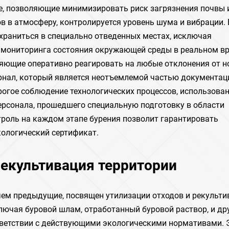
е‚ позволяющие минимизировать риск загрязнения почвы 
в в атмосферу‚ контролируется уровень шума и вибрации. 
храниться в специально отведенных местах‚ исключая
 мониторинга состояния окружающей среды в реальном в
яющие оперативно реагировать на любые отклонения от н
рнал‚ который является неотъемлемой частью документац
рогое соблюдение технологических процессов‚ использова
рсонала‚ прошедшего специальную подготовку в области
троль на каждом этапе бурения позволит гарантировать
кологический сертификат.
 рекультивация территории
чем предыдущие‚ посвящен утилизации отходов и рекульти
ключая буровой шлам‚ отработанный буровой раствор‚ и др
тветствии с действующими экологическими нормативами. 