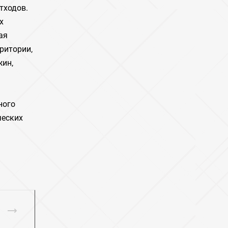
тходов.
х
ая
ритории‚
жин‚
ного
ческих