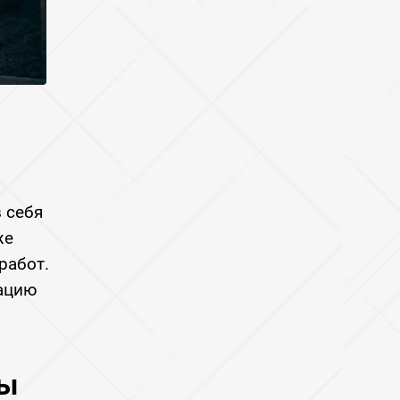
 себя
же
работ.
тацию
ты