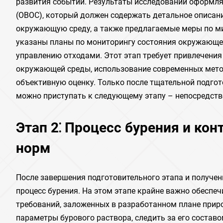
развития событий. Результаты исследований оформля
(ОВОС)‚ который должен содержать детальное описан
окружающую среду‚ а также предлагаемые меры по м
указаны планы по мониторингу состояния окружающей
управлению отходами. Этот этап требует привлечени
окружающей среды‚ использование современных метод
объективную оценку. Только после тщательной подгот
можно приступать к следующему этапу – непосредств
Этап 2⁚ Процесс бурения и ко
норм
После завершения подготовительного этапа и получе
процесс бурения. На этом этапе крайне важно обеспе
требований‚ заложенных в разработанном плане при
параметры бурового раствора‚ следить за его состав