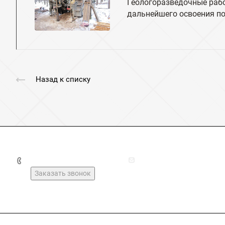
Геологоразведочные рабо
дальнейшего освоения п
Назад к списку
+7(49237)2-16-03
kirzhach_geolog@mail.r
Заказать звонок