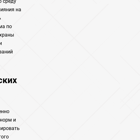
ю среду
лияния на
ь
ма по
охраны
и
ваний
ских
енно
 норм и
лировать
того