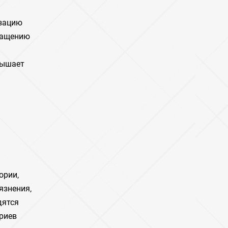
изацию
вращению
вышает
ории‚
язнения‚
дятся
риев