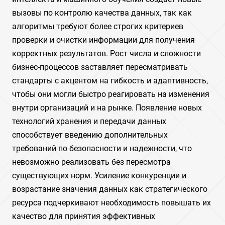
вызовы по контролю качества данных‚ так как
алгоритмы требуют более строгих критериев
проверки и очистки информации для получения
корректных результатов. Рост числа и сложности
бизнес-процессов заставляет пересматривать
стандарты с акцентом на гибкость и адаптивность‚
чтобы они могли быстро реагировать на изменения
внутри организаций и на рынке. Появление новых
технологий хранения и передачи данных
способствует введению дополнительных
требований по безопасности и надежности‚ что
невозможно реализовать без пересмотра
существующих норм. Усиление конкуренции и
возрастание значения данных как стратегического
ресурса подчеркивают необходимость повышать их
качество для принятия эффективных