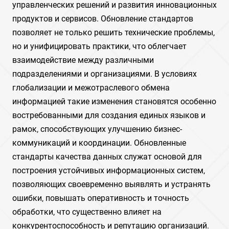
управленческих решений и развития инновационных
продуктов и сервисов. Обновление стандартов
позволяет не только решить технические проблемы‚
но и унифицировать практики‚ что облегчает
взаимодействие между различными
подразделениями и организациями. В условиях
глобализации и межотраслевого обмена
информацией такие изменения становятся особенно
востребованными для создания единых языков и
рамок‚ способствующих улучшению бизнес-
коммуникаций и координации. Обновленные
стандарты качества данных служат основой для
построения устойчивых информационных систем‚
позволяющих своевременно выявлять и устранять
ошибки‚ повышать оперативность и точность
обработки‚ что существенно влияет на
конкурентоспособность и репутацию организаций.