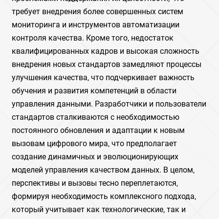
требует внедрения более совершенных систем
мониторинга и инструментов автоматизации
контроля качества. Кроме того‚ недостаток
квалифицированных кадров и высокая сложность
внедрения новых стандартов замедляют процессы
улучшения качества‚ что подчеркивает важность
обучения и развития компетенций в области
управления данными. Разработчики и пользователи
стандартов сталкиваются с необходимостью
постоянного обновления и адаптации к новым
вызовам цифрового мира‚ что предполагает
создание динамичных и эволюционирующих
моделей управления качеством данных. В целом‚
перспективы и вызовы тесно переплетаются‚
формируя необходимость комплексного подхода‚
который учитывает как технологические‚ так и