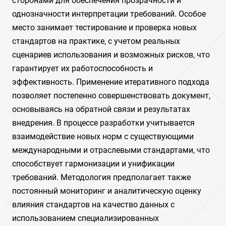
сторонами для обеспечения прозрачности и
однозначности интерпретации требований. Особое
место занимает тестирование и проверка новых
стандартов на практике‚ с учетом реальных
сценариев использования и возможных рисков‚ что
гарантирует их работоспособность и
эффективность. Применение итеративного подхода
позволяет постепенно совершенствовать документ‚
основываясь на обратной связи и результатах
внедрения. В процессе разработки учитывается
взаимодействие новых норм с существующими
международными и отраслевыми стандартами‚ что
способствует гармонизации и унификации
требований. Методология предполагает также
постоянный мониторинг и аналитическую оценку
влияния стандартов на качество данных с
использованием специализированных