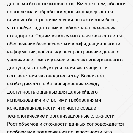
данными без потери качества. Вместе с тем‚ области
накопления и обработки данных подвергаются
влиянию быстрых изменений нормативной базы‚
что требует адаптации и гибкости в применении
стандартов. Одним из ключевых вызовов остается
обеспечение безопасности и конфиденциальности
информации‚ поскольку распространение данных
увеличивает риски утечек и несанкционированного
доступа‚ что требует усиления мер защиты и
соответствия законодательству. Возникает
необходимость в балансировании между
доступностью данных для дальнейшего
использования и строгими требованиями
конфиденциальности‚ что часто создает
технологические и организационные сложности.
Рост объемов и сложности данных сопровождается
проблемами поддержания их целостности‚ что