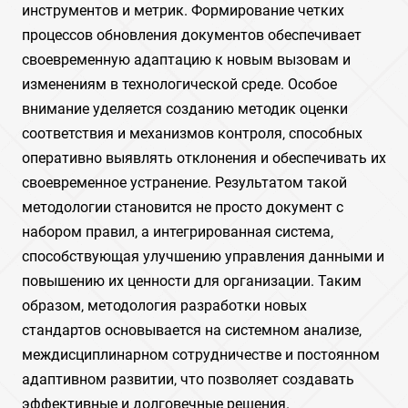
инструментов и метрик. Формирование четких
процессов обновления документов обеспечивает
своевременную адаптацию к новым вызовам и
изменениям в технологической среде. Особое
внимание уделяется созданию методик оценки
соответствия и механизмов контроля‚ способных
оперативно выявлять отклонения и обеспечивать их
своевременное устранение. Результатом такой
методологии становится не просто документ с
набором правил‚ а интегрированная система‚
способствующая улучшению управления данными и
повышению их ценности для организации. Таким
образом‚ методология разработки новых
стандартов основывается на системном анализе‚
междисциплинарном сотрудничестве и постоянном
адаптивном развитии‚ что позволяет создавать
эффективные и долговечные решения.