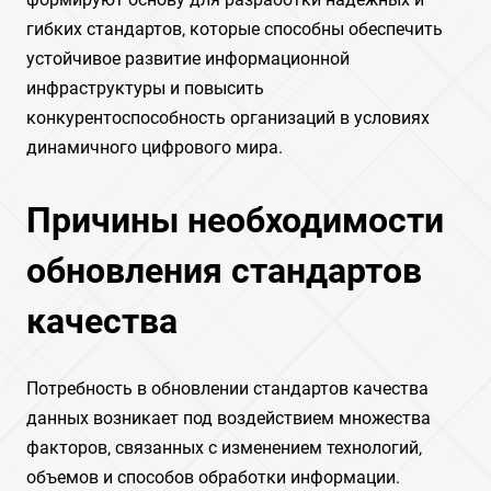
гибких стандартов‚ которые способны обеспечить
устойчивое развитие информационной
инфраструктуры и повысить
конкурентоспособность организаций в условиях
динамичного цифрового мира.
Причины необходимости
обновления стандартов
качества
Потребность в обновлении стандартов качества
данных возникает под воздействием множества
факторов‚ связанных с изменением технологий‚
объемов и способов обработки информации.