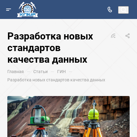
Разработка новых
стандартов
качества данных
—
—
—
Главная
Статьи
ГИН
Разработка новых стандартов качества данных