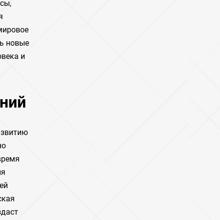
сы,
я
 мировое
ть новые
овека и
аний
азвитию
но
время
ия
ей
ская
здаст