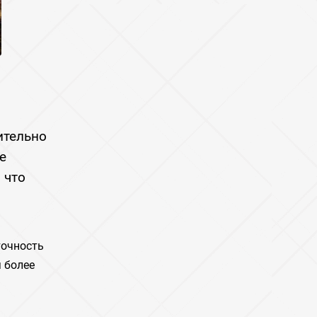
ительно
е
 что
точность
 более