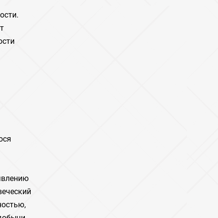
ости.
т
ости
ося
ыявлению
веческий
ностью,
 добычи