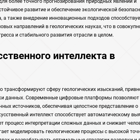
для более точного прогнозирования природных явлений и
тойчивое развитие и обеспечение экологической безопасн
, а также внедрение инновационных подходов способствуе
вых направлений в геологических науках, что в совокупн
ресса и стабильного развития отрасли в целом.
сственного интеллекта в
о трансформируют сферу геологических изысканий, привн
тки данных. Современные цифровые платформы позволяют
ных источников, обеспечивая целостное представление о
скусственный интеллект способствует автоматическому в
ет процесс интерпретации сложных данных и снижает чело
ает моделировать геологические процессы с высокой точ
драх и разрабатывать оптимальные стратегии разведки и