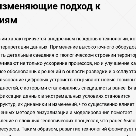
 изменяющие подход к
ниям
ний характеризуется внедрением передовых технологий, к
нтерпретации данных. Применение высокоточного оборудо
ть детальные сведения о геологическом строении террито
чивают не только ускорение процессов, но и улучшение к
олее обоснованных решений в области разведки и эксплуат
ользование цифровых устройств открывают новые горизон
удностей, с которыми сталкивались специалисты ранее. Бл
иксации данных в экстремальных условиях становится
руктур, их динамики и изменений, что существенно влияет
менных методов визуализации и моделирования помогает
ение о сложных геологических процессах, что ранее было
ресурсов. Таким образом, развитие технологий формирует