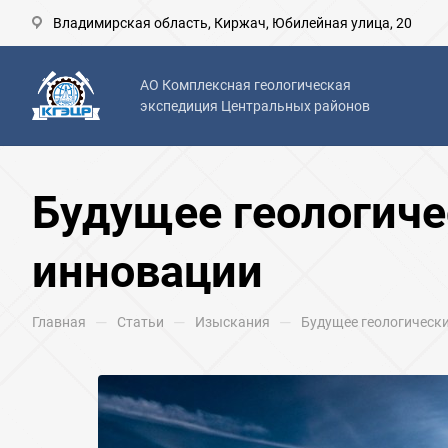
Владимирская область, Киржач, Юбилейная улица, 20
АО Комплексная геологическая
экспедиция Центральных районов
Будущее геологиче
инновации
—
—
—
Главная
Статьи
Изыскания
Будущее геологически