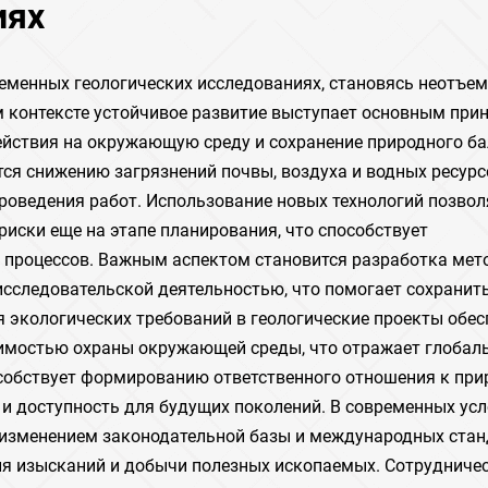
иях
еменных геологических исследованиях, становясь неотъе
м контексте устойчивое развитие выступает основным при
йствия на окружающую среду и сохранение природного ба
я снижению загрязнений почвы, воздуха и водных ресурсо
роведения работ. Использование новых технологий позвол
риски еще на этапе планирования, что способствует
процессов. Важным аспектом становится разработка мет
исследовательской деятельностью, что помогает сохранит
 экологических требований в геологические проекты обес
имостью охраны окружающей среды, что отражает глобал
особствует формированию ответственного отношения к пр
 и доступность для будущих поколений. В современных ус
 изменением законодательной базы и международных стан
я изысканий и добычи полезных ископаемых. Сотрудничес