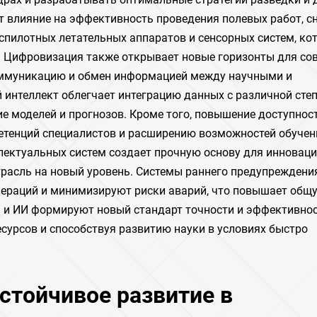
т влияние на эффективность проведения полевых работ, с
еспилотных летательных аппаратов и сенсорных систем, ко
. Цифровизация также открывает новые горизонты для со
коммуникацию и обмен информацией между научными и
интеллект облегчает интеграцию данных с различной сте
ие моделей и прогнозов. Кроме того, повышение доступнос
етенций специалистов и расширению возможностей обучен
ллектуальных систем создает прочную основу для инноваци
расль на новый уровень. Системы раннего предупреждения
пераций и минимизируют риски аварий, что повышает общ
я и ИИ формируют новый стандарт точности и эффективнос
сурсов и способствуя развитию науки в условиях быстро
стойчивое развитие в