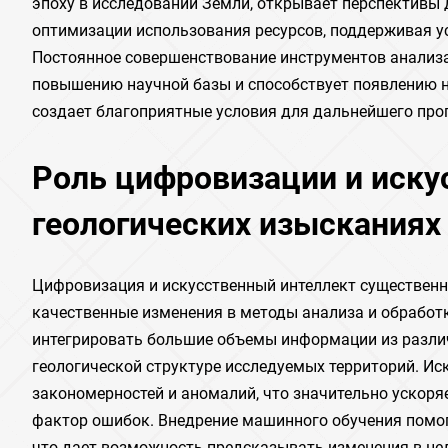
эпоху в исследовании Земли, открывает перспективы 
оптимизации использования ресурсов, поддерживая ус
Постоянное совершенствование инструментов анализа
повышению научной базы и способствует появлению но
создает благоприятные условия для дальнейшего прог
Роль цифровизации и иску
геологических изысканиях
Цифровизация и искусственный интеллект существенн
качественные изменения в методы анализа и обрабо
интегрировать большие объемы информации из различ
геологической структуре исследуемых территорий. И
закономерностей и аномалий, что значительно ускоря
фактор ошибок. Внедрение машинного обучения помог
что дает возможность предсказывать изменения в не