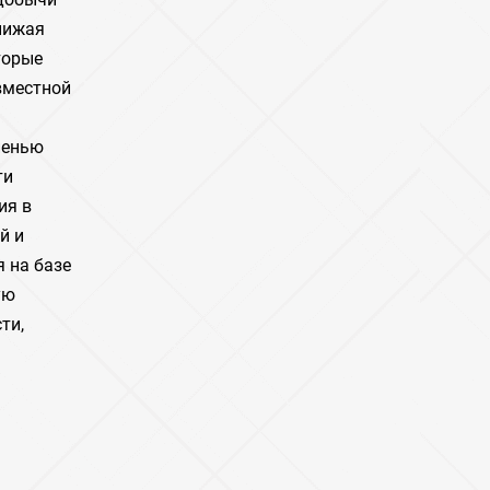
нижая
торые
вместной
пенью
ти
ия в
й и
 на базе
ую
ти,