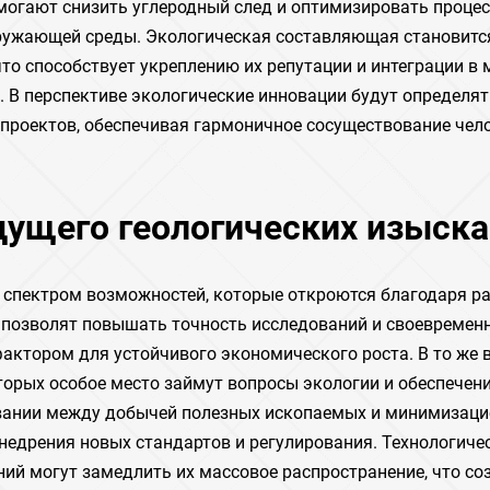
могают снизить углеродный след и оптимизировать процес
ружающей среды. Экологическая составляющая становитс
то способствует укреплению их репутации и интеграции в
. В перспективе экологические инновации будут определя
проектов, обеспечивая гармоничное сосуществование чел
ущего геологических изыск
 спектром возможностей, которые откроются благодаря р
 позволят повышать точность исследований и своевремен
актором для устойчивого экономического роста. В то же 
торых особое место займут вопросы экологии и обеспечен
овании между добычей полезных ископаемых и минимизаци
недрения новых стандартов и регулирования. Технологиче
ий могут замедлить их массовое распространение, что со