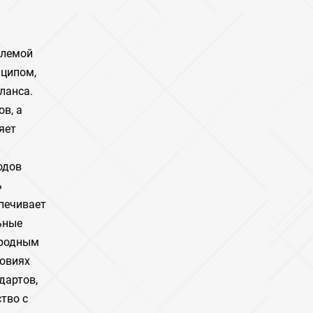
млемой
нципом,
ланса.
в, а
яет
одов
ь
печивает
ьные
иродным
ловиях
дартов,
тво с