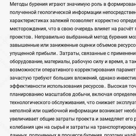
Методы бурения играют значимую роль в формировани
полученной геологической информации непосредстве
характеристиках залежей позволяет корректно опред
месторождения, что в свою очередь влияет на расчёт
проектов․ Неправильно выбранный метод бурения мо
завышенные или заниженные оценки объемов ресурсов
упущенной прибыли․ Затраты, связанные с применени
оборудование, материалы, рабочую силу и время, а т
возможности оперативного корректирования парамет
зачастую требуют больших вложений, однако инвести
эффективности использования ресурсов․ Высокая точ
планированию масштабов добычи, включая определен
технологического обслуживания, что снижает эксплуа
неполной или ошибочной информации возникает необ
увеличивает общие затраты проекта и замедляет его
колебания цен на сырьё и затраты на транспортировку
данных, полученных в процессе бурения, поэтому над