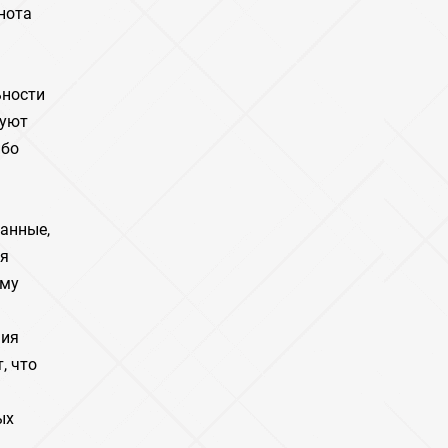
нота
ьности
руют
ибо
анные,
ия
ому
ния
, что
ых