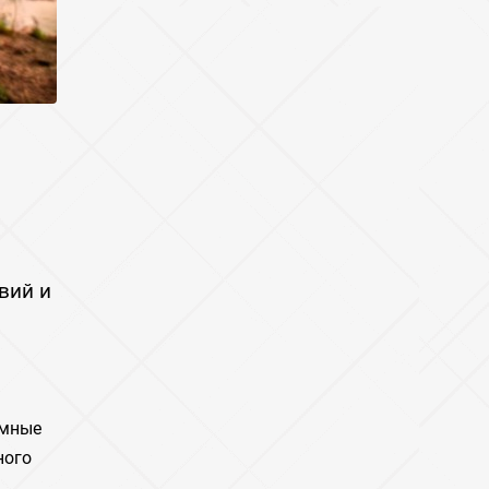
вий и
емные
ного