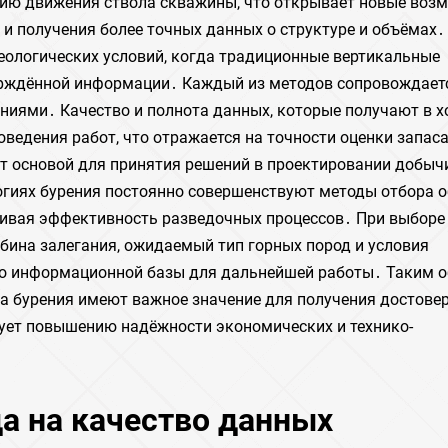
рию движения ствола скважины, что открывает новые воз
 и получения более точных данных о структуре и объёмах․
еологических условий, когда традиционные вертикальные
ерждённой информации․ Каждый из методов сопровождает
иями․ Качество и полнота данных, которые получают в х
оведения работ, что отражается на точности оценки запас
т основой для принятия решений в проектировании добычи
огиях бурения постоянно совершенствуют методы отбора 
чивая эффективность разведочных процессов․ При выборе
убина залегания, ожидаемый тип горных пород и условия
тво информационной базы для дальнейшей работы․ Таким о
а бурения имеют важное значение для получения достове
ует повышению надёжности экономических и технико-
а на качество данных