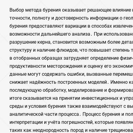
Выбор метода бурения оказывает решающее влияние н
точности, полноту и достоверность информации о гео
бурения предоставляют вариации в способах извлечен
возможности дальнейшего анализа․ При использован
разрушение керна, становится возможным более дета
структуру и наличие флюидов, что повышает степень
в отобранных образцах затрудняет определение физи
продуктивности месторождения и оценку его экономи
данные могут содержать ошибки, вызванные перемеши
снижает надёжность построенных моделей․ Именно к
последующую обработку, моделирование и формирован
итоге сказывается на принятии инвестиционных и упр
среды и условия бурения также взаимодействуют с в
аналитической части процесса․ Процесс бурения и п
интерпретации и учёта погрешностей, которые появля
таких как неоднородность пород и наличие трещинов