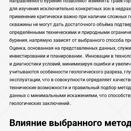
направленного бурения позволяют изменять траекто
для изучения исключительно конкретных зон в недрах
применение критически важно при наличии сложных г
скважины не могут дать достаточного объёма подтв
определёнными техническими и природными ограничен
бурения, напрямую зависят от выбранного способа пр
Оценка, основанная на представленных данных, служи
инвестировании и планировании․ Инновации в технол
и диагностики условий, минимизируя ошибки и увели
учитываются особенности геологического разреза, гл
эксплуатации, что в совокупности определяет качес
технические возможности и правильный подбор метод
данных с минимальными искажениями, что способств
геологических заключений․
Влияние выбранного метод