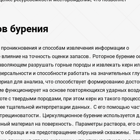
в бурения
 проникновения и способам извлечения информации о
е влияние на точность оценки запасов․ Роторное бурение 
озволяющем разрушать горные породы и извлекать керн и
версальности и способности работать на значительных гл
ериал для анализа, что способствует формированию дост
ние функционирует на основе повторяющихся ударных возд
оте с твердыми породами, при этом керн из такого процес
лее тщательной интерпретации данных․ С его помощью час
 трещиноватости․ Циркуляционное бурение используется д
ный материал на поверхность․ Параметры раствора, его с
го образца и на предотвращение обрушений скважины․ Те