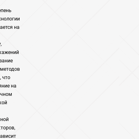
епень
хнологии
ается на
,
скажений
вание
 методов
 что
яние на
ечном
кой
сной
торов,
зависит