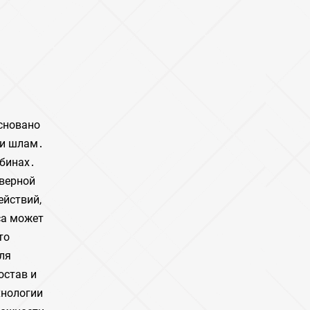
основано
ли шлам․
убинах․
оверной
ействий,
са может
то
ля
остав и
хнологии