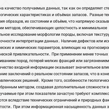
а качество получаемых данных, так как он определяет ст
логических характеристиках и объёмах запасов․ Разные те
ия образцов, их состоянии и объёме, что напрямую сказыв
ии методов, обеспечивающих целостность и минимальное
льное исследование морфологии породы, включая текстуру
 точности интерпретации данных․ Наличие дефектов или и
ческих и химических параметров, влияющих на прогнозиро
ческой привлекательности․ При применении менее точных
ванием пород, потерей мелких фракций или загрязнением,
ачество входной информации оказывает значительное вли
ие заключений о реальном состоянии запасов, что в кон
авленческих решений․ Кроме того, особенности геологичес
ыбранным методом, создавая дополнительные сложности в
олучаемые при этом показатели зачастую требуют комплек
ются вследствие технических ограничений и природных фак
атости․ При этом информационная насыщенность данных 