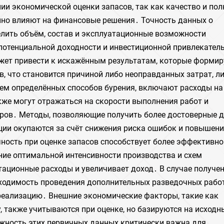
и экономической оценки запасов, так как качество и пол
нно влияют на финансовые решения․ Точность данных о
елить объём, состав и эксплуатационные возможности
 потенциальной доходности и инвестиционной привлекател
жет привести к искажённым результатам, которые форми
, что становится причиной либо неоправданных затрат, л
ем определённых способов бурения, включают расходы на
акже могут отражаться на скорости выполнения работ и
ров․ Методы, позволяющие получить более достоверные д
ции окупаются за счёт снижения риска ошибок и повышен
ность при оценке запасов способствует более эффективн
ие оптимальной интенсивности производства и схем
тационные расходы и увеличивает доход․ В случае получе
ходимость проведения дополнительных разведочных работ
 реализацию․ Внешние экономические факторы, такие как
, также учитываются при оценке, но базируются на исходн
ёжность этих первичных данных критически важна для