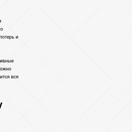
и
го
потерь и
тивные
можно
ится вся
у