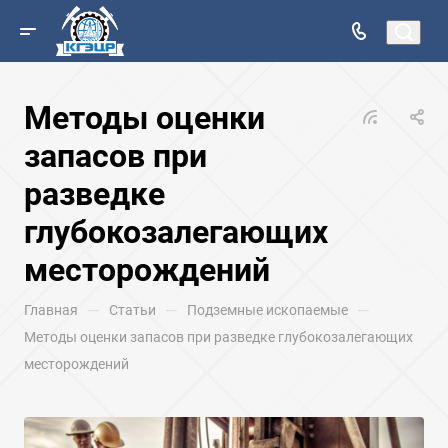
Методы оценки
запасов при
разведке
глубокозалегающих
месторождений
—
—
—
Главная
Статьи
Подземные ископаемые
Методы оценки запасов при разведке глубокозалегающих
месторождений