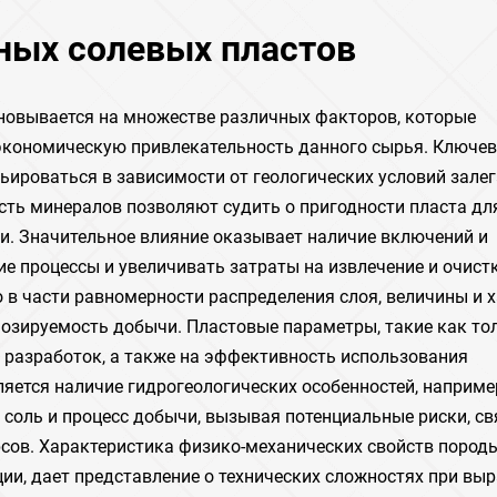
ных солевых пластов
новывается на множестве различных факторов, которые
 экономическую привлекательность данного сырья. Ключе
ьироваться в зависимости от геологических условий залег
сть минералов позволяют судить о пригодности пласта дл
. Значительное влияние оказывает наличие включений и
ие процессы и увеличивать затраты на извлечение и очистк
о в части равномерности распределения слоя, величины и 
нозируемость добычи. Пластовые параметры, такие как то
 разработок, а также на эффективность использования
яется наличие гидрогеологических особенностей, наприме
 соль и процесс добычи, вызывая потенциальные риски, с
ов. Характеристика физико-механических свойств породы
ции, дает представление о технических сложностях при вы