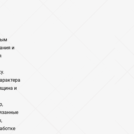
вым
ания и
я
у.
характера
лщина и
р,
вязанные
,
работке