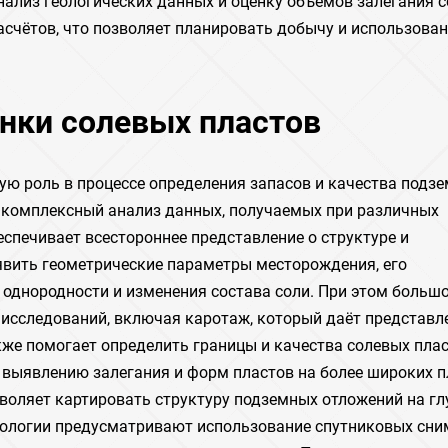
нализ геологических данных и оценку объемов залегания с
счётов, что позволяет планировать добычу и использова
нки солевых пластов
ую роль в процессе определения запасов и качества подз
комплексный анализ данных, получаемых при различных
еспечивает всестороннее представление о структуре и
явить геометрические параметры месторождения, его
ь однородности и изменения состава соли. При этом больш
 исследований, включая каротаж, который даёт представл
кже помогает определить границы и качества солевых плас
т выявлению залегания и форм пластов на более широких 
воляет картировать структуру подземных отложений на гл
ологии предусматривают использование спутниковых сни