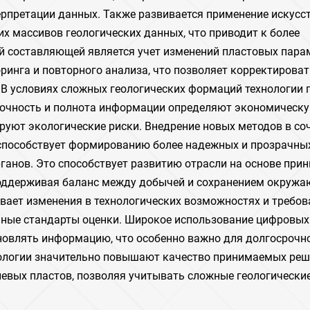
рпретации данных. Также развивается применение искусс
х массивов геологических данных, что приводит к более
 составляющей является учет изменений пластовых пара
ринга и повторного анализа, что позволяет корректироват
 В условиях сложных геологических формаций технологии 
 точность и полнота информации определяют экономическ
уют экологические риски. Внедрение новых методов в со
способствует формированию более надежных и прозрачны
рганов. Это способствует развитию отрасли на основе при
поддерживая баланс между добычей и сохранением окруж
вает изменения в технологических возможностях и требов
нные стандарты оценки. Широкое использование цифровых
новлять информацию, что особенно важно для долгосрочн
нологии значительно повышают качество принимаемых реш
евых пластов, позволяя учитывать сложные геологически