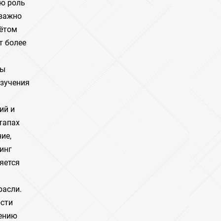
ю роль
 важно
чётом
т более
ры
изучения
ий и
тапах
ие,
инг
яется
расли.
ости
лению