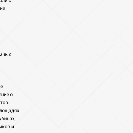
оли с
ние
емных
ое
ение о
тов.
площадях
убинах,
мков и