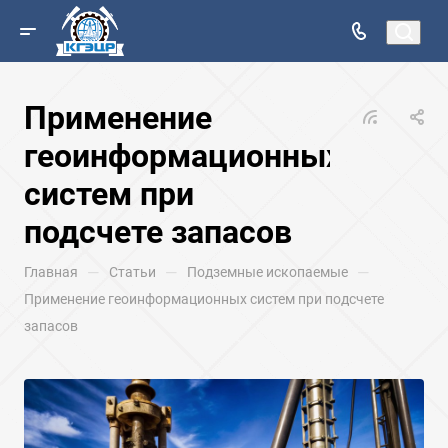
Применение
геоинформационных
систем при
подсчете запасов
—
—
—
Главная
Статьи
Подземные ископаемые
Применение геоинформационных систем при подсчете
запасов