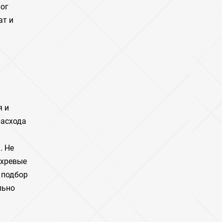
лог
ат и
я и
расхода
. Не
ихревые
 подбор
льно