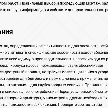
алом работ. Правильный выбор и последующий монтаж, за
чите полную информацию и избежите дополнительных затр
ания
этап, определяющий эффективность и долговечность всей
нужно учитывать специфические особенности водоснабжени
елите необходимую производительность насоса, исходя из 
ериал корпуса насоса⁚ нержавеющая сталь обеспечивает
ее доступный вариант, но требует более тщательного ухода
пространены для бытового и промышленного применения, в
ом, штанговые – для глубоководных скважин. Правильный
 и снижает энергопотребление. Перед установкой обязате
ов, запорной арматуры, манометров и других необходимых
 на надежность всей системы. Проверьте соответствие