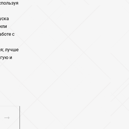
спользуя
уска
или
аботе с
я; лучше
гую и