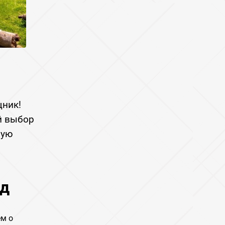
щник!
й выбор
ную
йд
ем о