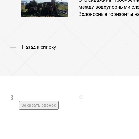
между водоупорными сло
Водоносные горизонты н
Назад к списку
+7(49237)2-16-03
kirzhach_geolog@mail.r
Заказать звонок