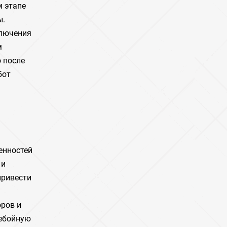
м этапе
ы.
ключения
м
 после
бот
енностей
 и
привести
оров и
ребойную