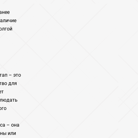
анее
наличие
олгой
тап – это
тво для
ет
блюдать
ого
са – она
аны или