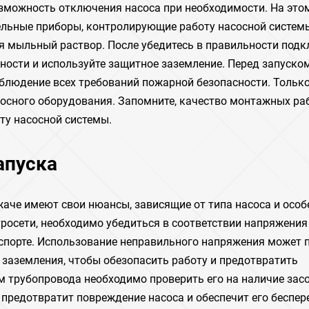
зможность отключения насоса при необходимости. На это
льные приборы, контролирующие работу насосной систем
уя мыльный раствор. После убедитесь в правильности под
ности и используйте защитное заземление. Перед запуско
блюдение всех требований пожарной безопасности. Только
сосного оборудования. Запомните, качество монтажных ра
ту насосной системы.
апуска
аче имеют свои нюансы, зависящие от типа насоса и особ
росети, необходимо убедиться в соответствии напряжения
аспорте. Использование неправильного напряжения может 
 заземления, чтобы обезопасить работу и предотвратить
 трубопровода необходимо проверить его на наличие зас
 предотвратит повреждение насоса и обеспечит его беспе