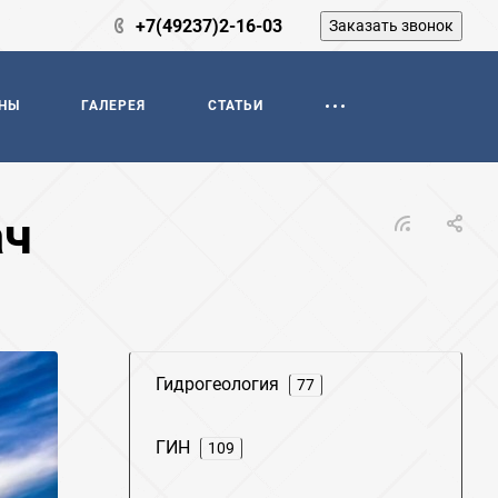
+7(49237)2-16-03
Заказать звонок
НЫ
ГАЛЕРЕЯ
СТАТЬИ
ач
Гидрогеология
77
ГИН
109