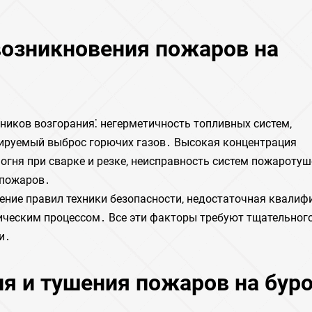
 возникновения пожаров на
ников возгорания⁚ негерметичность топливных систем‚
лируемый выброс горючих газов․ Высокая концентрация
гня при сварке и резке‚ неисправность систем пожаротуш
 пожаров․
ение правил техники безопасности‚ недостаточная квалиф
гическим процессом․ Все эти факторы требуют тщательног
и․
я и тушения пожаров на бур