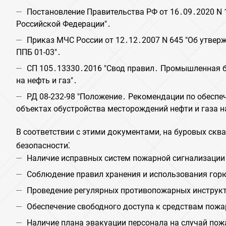
Постановление Правительства РФ от 16․09․2020 N
Российской Федерации"․
Приказ МЧС России от 12․12․2007 N 645 "Об утвер
ППБ 01-03"․
СП 105․13330․2016 "Свод правил․ Промышленная б
на нефть и газ"․
РД 08-232-98 "Положение․ Рекомендации по обеспе
объектах обустройства месторождений нефти и газа 
В соответствии с этими документами‚ на буровых ск
безопасности⁚
Наличие исправных систем пожарной сигнализации
Соблюдение правил хранения и использования гор
Проведение регулярных противопожарных инструкт
Обеспечение свободного доступа к средствам пож
Наличие плана эвакуации персонала на случай пож