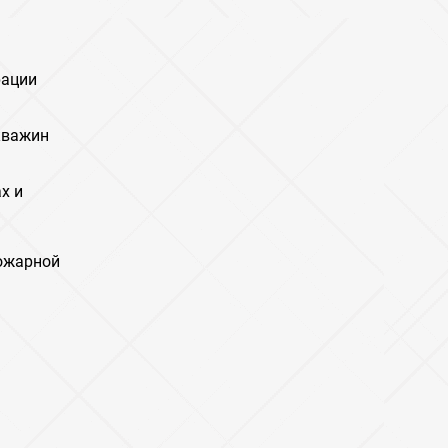
рации
кважин
х и
пожарной