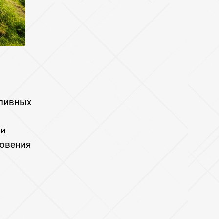
пливных
․
 и
новения