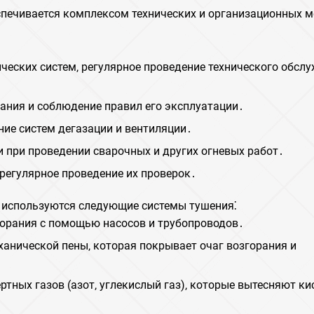
печивается комплексом технических и организационных ме
ческих систем‚ регулярное проведение технического обсл
ания и соблюдение правил его эксплуатации․
ние систем дегазации и вентиляции․
 при проведении сварочных и других огневых работ․
регулярное проведение их проверок․
е используются следующие системы тушения⁚
згорания с помощью насосов и трубопроводов․
ханической пены‚ которая покрывает очаг возгорания и
ертных газов (азот‚ углекислый газ)‚ которые вытесняют ки