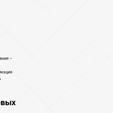
ения –
икация
о
овых