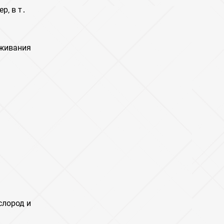
р‚ в т․
уживания
слород и