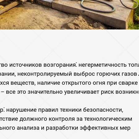
тво источников возгорания⁚ негерметичность то
вании‚ неконтролируемый выброс горючих газов
я веществ‚ наличие открытого огня при сварке
– все это значительно увеличивает риск возник
р⁚ нарушение правил техники безопасности‚
утствие должного контроля за технологическим
ьного анализа и разработки эффективных мер