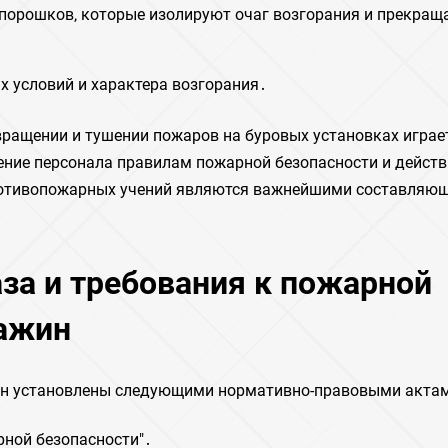
 порошков‚ которые изолируют очаг возгорания и прекращ
х условий и характера возгорания․
вращении и тушении пожаров на буровых установках играе
ение персонала правилам пожарной безопасности и дейст
противопожарных учений являются важнейшими составляю
за и требования к пожарной
важин
ин установлены следующими нормативно-правовыми актам
рной безопасности"․