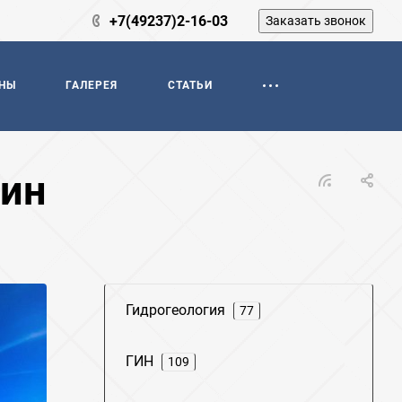
+7(49237)2-16-03
Заказать звонок
НЫ
ГАЛЕРЕЯ
СТАТЬИ
жин
Гидрогеология
77
ГИН
109