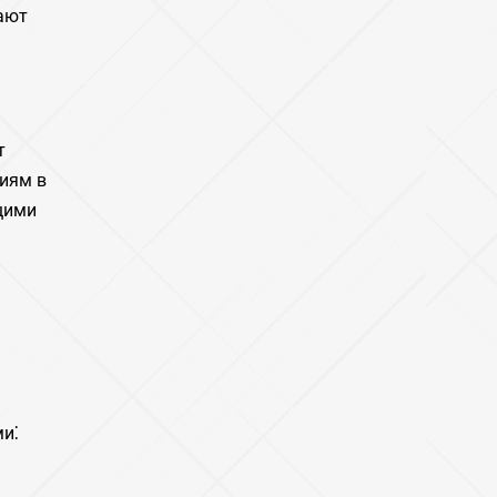
ают
т
виям в
щими
и⁚