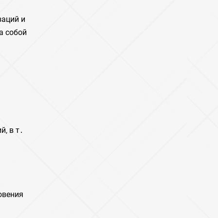
заций и
а собой
‚ в т․
овения