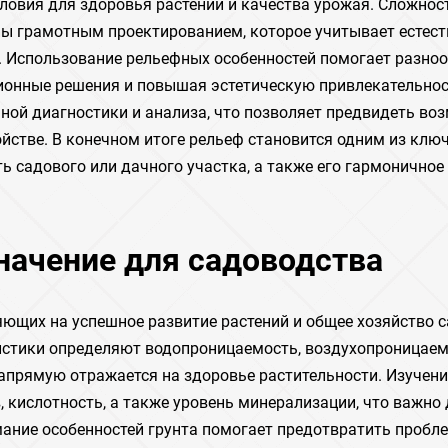
словия для здоровья растений и качества урожая. Сложност
ны грамотным проектированием, которое учитывает естес
 Использование рельефных особенностей помогает разно
ионные решения и повышая эстетическую привлекательно
ьной диагностики и анализа, что позволяет предвидеть в
йстве. В конечном итоге рельеф становится одним из клю
 садового или дачного участка, а также его гармоничное
значение для садоводства
яющих на успешное развитие растений и общее хозяйство 
еристики определяют водопроницаемость, воздухопроницаем
апрямую отражается на здоровье растительности. Изучени
 кислотность, а также уровень минерализации, что важно
мание особенностей грунта помогает предотвратить пробл