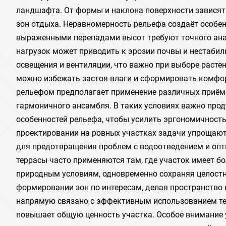
ландшафта. От формы и наклона поверхности зависят
зон отдыха. Неравномерность рельефа создаёт особенн
выраженными перепадами высот требуют точного анал
нагрузок может приводить к эрозии почвы и нестабил
освещения и вентиляции, что важно при выборе расте
можно избежать застоя влаги и сформировать комфо
рельефом предполагает применение различных приёмо
гармоничного ансамбля. В таких условиях важно про
особенностей рельефа, чтобы усилить эргономичность
проектировании на ровных участках задачи упрощают
для предотвращения проблем с водоотведением и опт
террасы часто применяются там, где участок имеет б
природным условиям, одновременно сохраняя целостн
формировании зон по интересам, делая пространство
напрямую связано с эффективным использованием те
повышает общую ценность участка. Особое внимание у