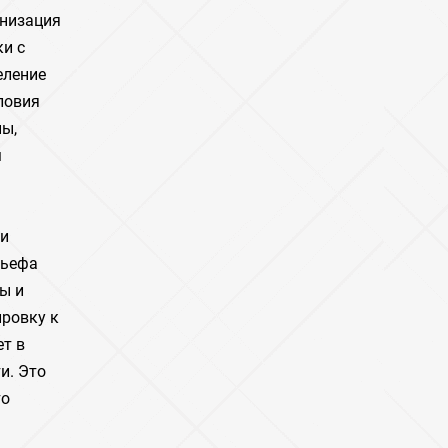
анизация
ки с
еление
ловия
ны,
м
ри
льефа
ы и
ировку к
т в
и. Это
то