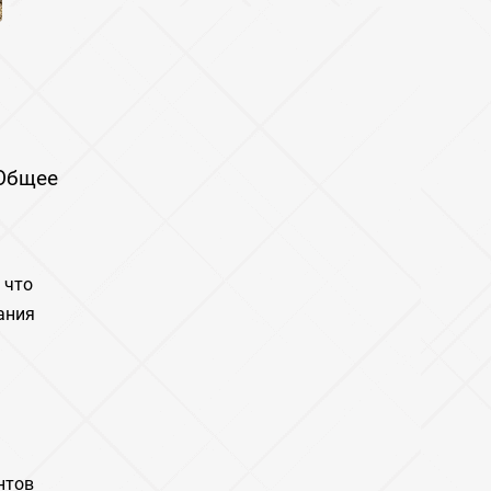
 Общее
 что
ания
нтов