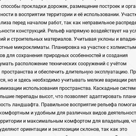
 способы прокладки дорожек, размещение построек и орг
ости в восприятии территории и её использовании. Участ
иза перед началом работ, так как неправильное распред
ьности конструкций. Рельеф напрямую воздействует на ус
ний и строительных материалов. Учитывая уклоны и впади
ртные микроклиматы. Планировка на участке с холмисты
в для сохранения природных особенностей и создания
думать расположение технических сооружений с учётом
 пространства и обеспечить длительную эксплуатацию. П
ся, но и здесь необходимо учитывать мелкие вариации ре
имизации использования пространства. Каскадные систем
ольшие перепады высот, что позволяет адаптировать план
ость ландшафта. Правильное восприятие рельефа помогае
 комфортным и удобным для различных видов деятельност
рритории и максимальным комфортом для владельцев, ч
деляют ориентации и экспозиции склонов, так как это