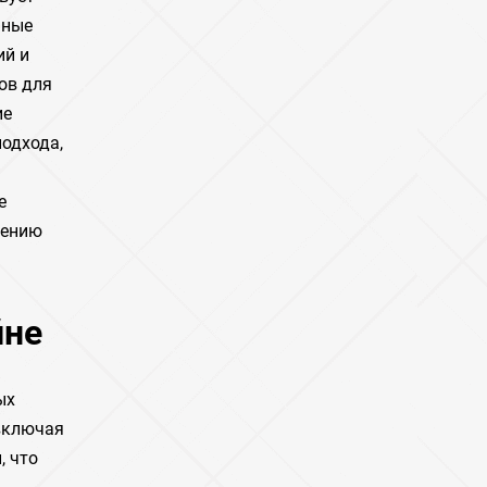
нные
ий и
ов для
ие
одхода,
е
дению
йне
ых
включая
, что