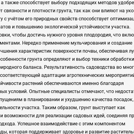
 а также способствует выбору подходящих методов удобре
 связности и плотности грунта, так как они влияют на ук
ту с учётом его природных свойств способствует оптимиза
катов и повышению экологической устойчивости участка.
вки, чтобы достичь нужного уровня плодородия, что вкл
ментами. Нередко применение мульчирования и создание
чшения характеристик поверхности почвы, обеспечивая л
особенности грунта определяют и выбор техники обработки
иродного баланса. Результативность садоводства во мно
 соответствующей адаптации агротехнических мероприяти
ойчивости растений обеспечиваются именно благодаря
вых условий. Опытные специалисты отмечают, что недоста
упущениям в планировании и ухудшению качества посадок,
ельности участка. Таким образом, грунт выступает как
и возможности для реализации садовых идей, соединяя п
одхода. Успешное взаимодействие с этим компонентом
ды, которая поддерживает здоровье и развитие раститель