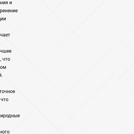
ния и
оренение
ции
ючает
учшее
, что
гом
й.
точное
 что
риродные
ного