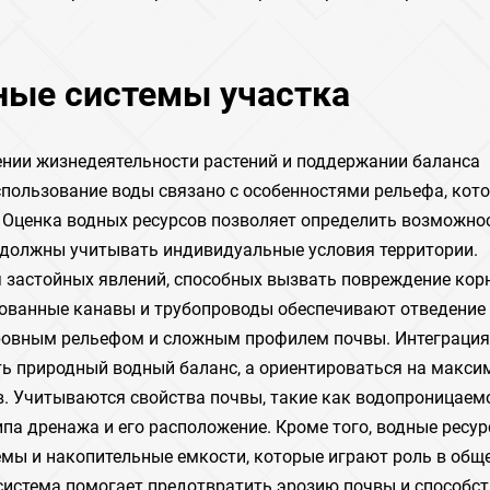
ные системы участка
ении жизнедеятельности растений и поддержании баланса
спользование воды связано с особенностями рельефа, кот
. Оценка водных ресурсов позволяет определить возможно
е должны учитывать индивидуальные условия территории.
застойных явлений, способных вызвать повреждение кор
рованные канавы и трубопроводы обеспечивают отведение
неровным рельефом и сложным профилем почвы. Интеграция
ь природный водный баланс, а ориентироваться на макси
в. Учитываются свойства почвы, такие как водопроницаем
ипа дренажа и его расположение. Кроме того, водные ресу
мы и накопительные емкости, которые играют роль в общ
система помогает предотвратить эрозию почвы и способст