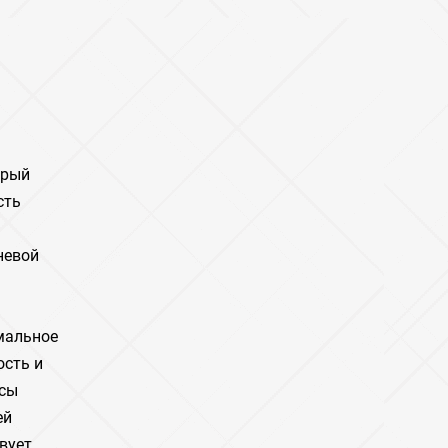
орый
сть
невой
мальное
ость и
рсы
ей
вует