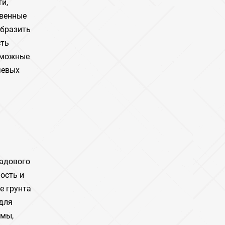
и,
твенные
образить
сть
озможные
чевых
садового
ость и
е грунта
 для
емы,