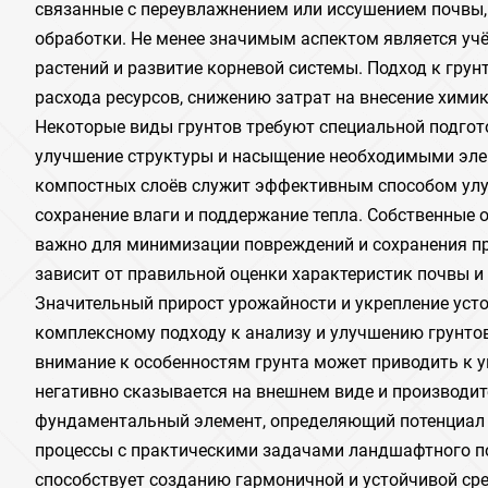
связанные с переувлажнением или иссушением почвы,
обработки. Не менее значимым аспектом является учёт
растений и развитие корневой системы. Подход к грун
расхода ресурсов, снижению затрат на внесение хими
Некоторые виды грунтов требуют специальной подгото
улучшение структуры и насыщение необходимыми эле
компостных слоёв служит эффективным способом улу
сохранение влаги и поддержание тепла. Собственные 
важно для минимизации повреждений и сохранения пр
зависит от правильной оценки характеристик почвы и
Значительный прирост урожайности и укрепление уст
комплексному подходу к анализу и улучшению грунто
внимание к особенностям грунта может приводить к 
негативно сказывается на внешнем виде и производит
фундаментальный элемент, определяющий потенциал 
процессы с практическими задачами ландшафтного п
способствует созданию гармоничной и устойчивой сре