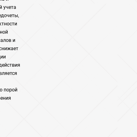
й учета
едочеты,
ктности
рной
иалов и
 снижает
ции
действия
вляется
о порой
вения