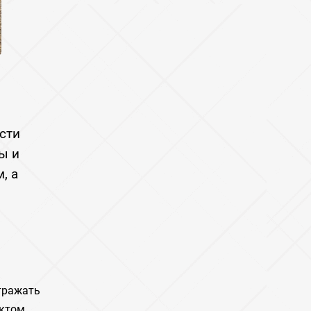
сти
ы и
, а
тражать
ектом