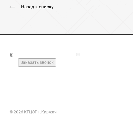
Назад к списку
+7(49237)2-16-03
kirzhach_geolog@mail.r
Заказать звонок
© 2026 КГЦЭР г.Киржач