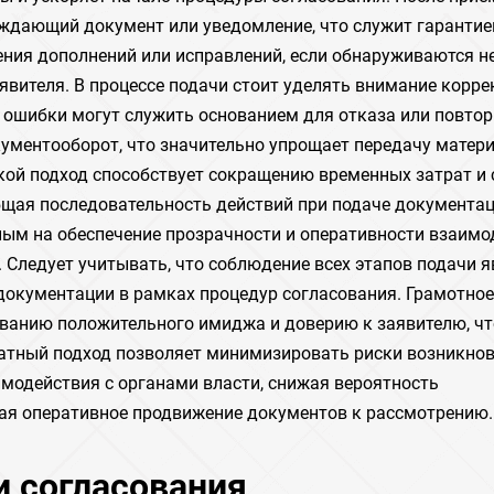
рждающий документ или уведомление, что служит гарантие
ния дополнений или исправлений, если обнаруживаются н
явителя. В процессе подачи стоит уделять внимание корре
 ошибки могут служить основанием для отказа или повто
кументооборот, что значительно упрощает передачу матер
акой подход способствует сокращению временных затрат и
бщая последовательность действий при подаче документа
ым на обеспечение прозрачности и оперативности взаимо
Следует учитывать, что соблюдение всех этапов подачи я
окументации в рамках процедур согласования. Грамотное
ванию положительного имиджа и доверию к заявителю, чт
ратный подход позволяет минимизировать риски возникно
модействия с органами власти, снижая вероятность
ая оперативное продвижение документов к рассмотрению.
 согласования