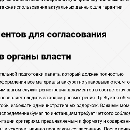
 также использование актуальных данных для гарантии
ентов для согласования
в органы власти
ательной подготовки пакета, который должен полностью
 оформления все материалы аккуратно упаковываются, чт
щим шагом служит регистрация документов в соответству
 позволяет следить за ходом рассмотрения. Требуется обе
 чтобы избежать административных задержек. Важным мо
распределение бумаг по инстанциям требует четкого соблю
ентации критериям, предъявляемым к формату и содержан
ы и ускоряет начало процедуры согласования. После прие