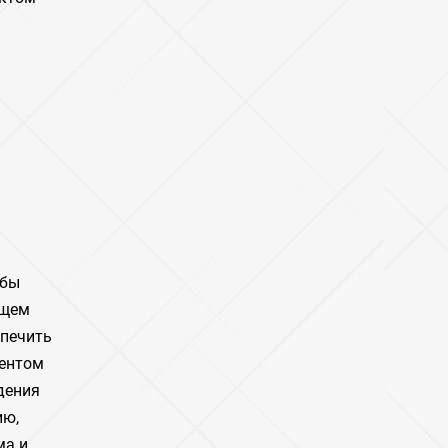
обы
ющем
спечить
ментом
дения
ию,
ма и